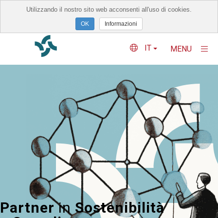
Utilizzando il nostro sito web acconsenti all'uso di cookies.
×
Informazioni
IT
MENU
Perchè Reliant
Servizi
Network
Eventi
Blog
Contatti
Partner
in
Sostenibilità