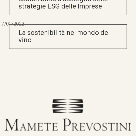
strategie ESG delle Imprese
17/01/2022
La sostenibilità nel mondo del
vino
13/01/2022